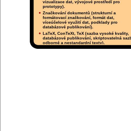
vizualizace dat, vývojové prostředí pro
prototypy).
Značkování dokumentů (strukturní a
formátovací značkování, formát dat,
víceúčelové využití dat, podklady pro
databázové publikování).
LaTeX, ConTeXt, TeX (sazba vysoké kvality,
databázové publikování, skriptovatelná saz
odborné a nestandardní texty).
Metapost (skriptovatelná vektorová grafika)
Image Magick (skriptovatelná bitmapová
grafika).
Dlouholetá školící spolupráce s
ČVUT FEL
.